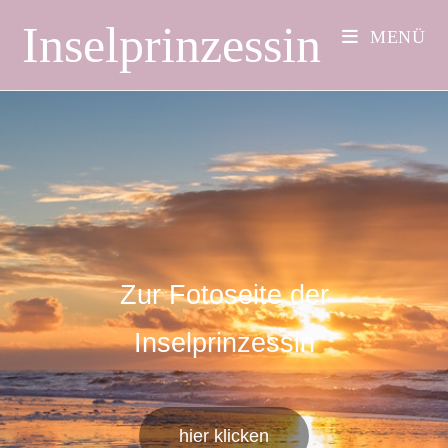
Inselprinzessin
MENÜ
Zur Fotoseite der
Inselprinzessin
hier klicken