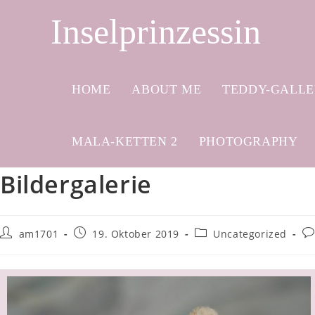
Inselprinzessin
HOME
ABOUT ME
TEDDY-GALL
MALA-KETTEN 2
PHOTOGRAPHY
Bildergalerie
am1701
19. Oktober 2019
Uncategorized